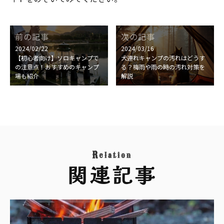
前の記事
次の記事
2024/02/22
2024/03/16
【初心者向け】ソロキャンプで
犬連れキャンプの汚れはどうす
の注意点！おすすめのキャンプ
る？梅雨や雨の時の汚れ対策を
場も紹介
解説
R
elation
関連記事