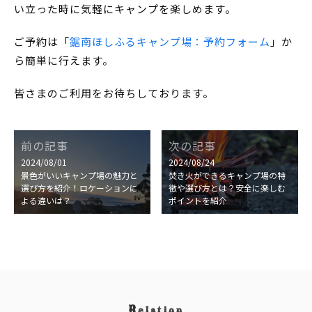
い立った時に気軽にキャンプを楽しめます。
ご予約は「
鋸南ほしふるキャンプ場：予約フォーム
」か
ら簡単に行えます。
皆さまのご利用をお待ちしております。
前の記事
次の記事
2024/08/01
2024/08/24
景色がいいキャンプ場の魅力と
焚き火ができるキャンプ場の特
選び方を紹介！ロケーションに
徴や選び方とは？安全に楽しむ
よる違いは？
ポイントを紹介
R
elation